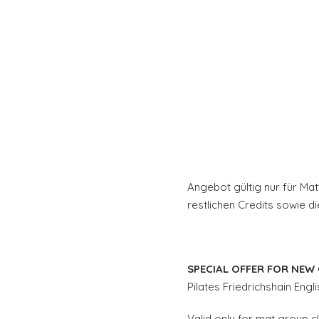
Angebot gültig nur für Mat
restlichen Credits sowie 
SPECIAL OFFER FOR NEW C
Pilates Friedrichshain Engli
Valid only for mat group cl