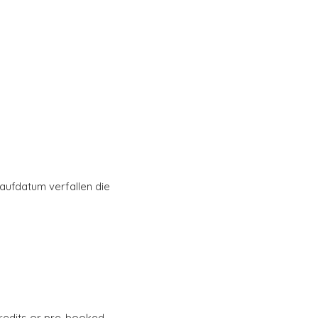
aufdatum verfallen die
 credits or pre-booked