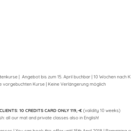
tenkurse | Angebot bis zum 15. April buchbar | 10 Wochen nach K
die vorgebuchten Kurse | Keine Verlängerung möglich
LIENTS: 10 CREDITS CARD ONLY 119,-€
(validity 10 weeks)
sh: all our mat and private classes also in English!
asses | You can book this offer until 15th April 2018 | Remaining