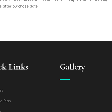
ks after purchase date
ck Links
Gallery
es
e Plan
o