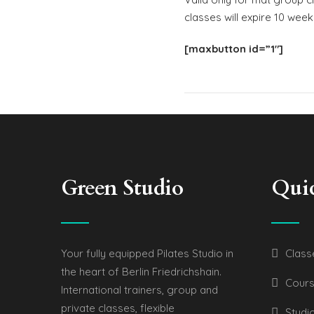
classes will expire 10 wee
[maxbutton id=”1″]
Green Studio
Qui
Your fully equipped Pilates Studio in
Class
the heart of Berlin Friedrichshain.
Cours
International trainers, group and
private classes, flexible
Studi