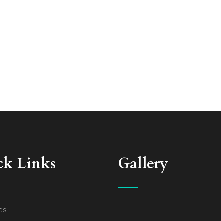
ck Links
Gallery
es