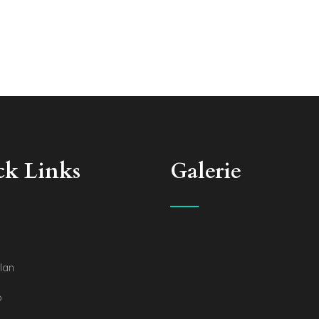
ck Links
Galerie
lan
o